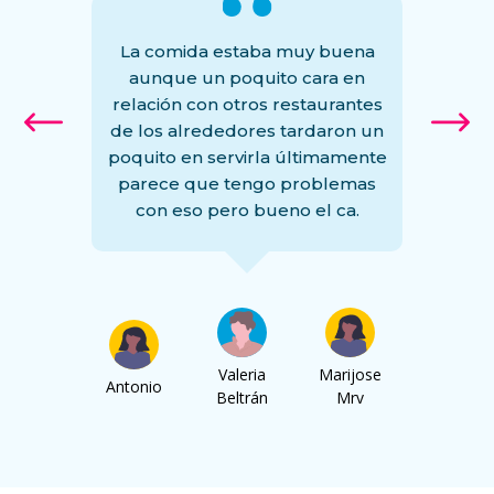
La comida estaba muy buena
V
 todo el
aunque un poquito cara en
recomend
cado en
relación con otros restaurantes
que ta
dega. Un
de los alrededores tardaron un
comida.
ra comer,
poquito en servirla últimamente
pero el
 evento.
parece que tengo problemas
lento 
tos.
con eso pero bueno el ca.
mesas).
Manuel
Oscar
Valeria
Marijose
Antonio
Avila
Mendez
Beltrán
Mrv
Hernand